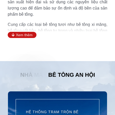
sản xuất hiện đại và sử dụng các nguyên liệu chất
lượng cao để đảm bảo sự ổn định và độ bền của sản
phẩm bê tông.
Cung cấp các loại bê tông tươi như bê tông xi măng,
bê tông cốt liệu, bê tông tự trọng và nhiều loại bê tông
Xem thêm
khác.
Đội ngũ kỹ sư và công nhân lành nghề của nhà máy
đảm bảo quá trình sản xuất được tiến hành một cách
chính xác và hiệu quả.
Ngoài ra, Nhà máy bê tông An Hội cam kết đáp ứng
N
H
À
M
Á
Y
B
Ê
T
Ô
N
G
A
N
H
Ộ
I
thời gian giao hàng và cung cấp dịch vụ hỗ trợ chuyên
nghiệp, nhanh chóng.
HỆ THỐNG TRẠM TRỘN BÊ