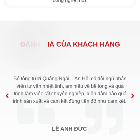
công nghệ mới.
Đ
Á
N
H
G
I
Á
C
Ủ
A
K
H
Á
C
H
H
À
N
G
Bê tông tươi Quảng Ngãi – An Hội có đội ngũ nhân
viên tư vấn nhiệt tình, am hiểu về bê tông và quá
trình làm việc rất chuyên nghiệp, luôn đảm bảo quá
trình sản xuất và cam kết đúng tiến độ như cam kết.
LÊ ANH ĐỨC